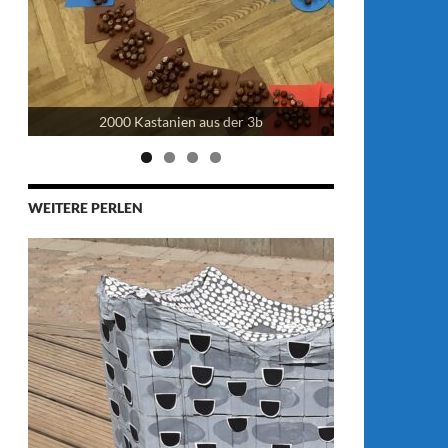
2000 Kastanien aus der 3b
Adven
WEITERE PERLEN