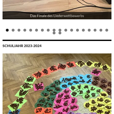
Das Finale des Liederwettbewerbs
0
1
2
3
4
5
6
7
8
9
0
SCHULJAHR 2023-2024